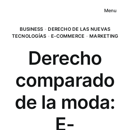
Saltar
Menu
al
contenido
BUSINESS
•
DERECHO DE LAS NUEVAS
TECNOLOGÍAS
•
E-COMMERCE
•
MARKETING
Derecho
Mi
comparado
Pr
de la moda:
Curso F
E-