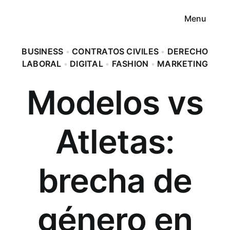
Saltar
Menu
al
contenido
BUSINESS
•
CONTRATOS CIVILES
•
DERECHO
LABORAL
•
DIGITAL
•
FASHION
•
MARKETING
Modelos vs
Mi
Atletas:
Pr
brecha de
Curso F
género en