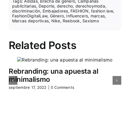
Tags:
Adidas
,
Brecha de género
,
Campañas
publicitarias
,
Deporte
,
derecho
,
derechoymoda
,
discriminación
,
Embajadores
,
FASHION
,
fashion law
,
FashionDigitalLaw
,
Género
,
Influencers
,
marcas
,
Marcas deportivas
,
Nike
,
Reebook
,
Sexismo
Related Posts
Rebranding: una apuesta al
minimalismo
septiembre 17, 2022
|
0 Comments