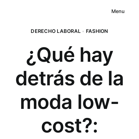
Saltar
Menu
al
contenido
DERECHO LABORAL
•
FASHION
¿Qué hay
Mi
detrás de la
Pr
moda low-
Curso F
cost?: