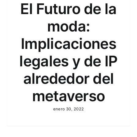
empresa china
El Futuro de la
CASOS
FASHION
PROPIEDAD INDUSTRIAL
moda:
Implicaciones
legales y de IP
alrededor del
metaverso
enero 30, 2022
Moda en tiempos de
coronavirus
BUSINESS
E-COMMERCE
MARKETING
PROPIEDAD