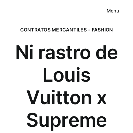
Saltar
Menu
al
contenido
Inicio
CONTRATOS MERCANTILES
•
FASHION
Ni rastro de
Sobre mí
Mi Guía ChatGPT
Louis
Programa KRECE®
Vuitton x
Curso Fashion & Digital Law
Supreme
Shop